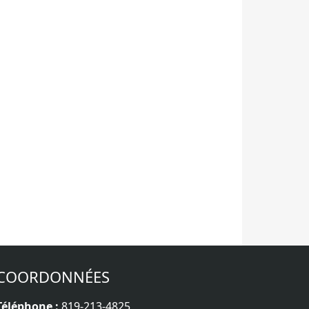
COORDONNÉES
Téléphone :
819-213-4825