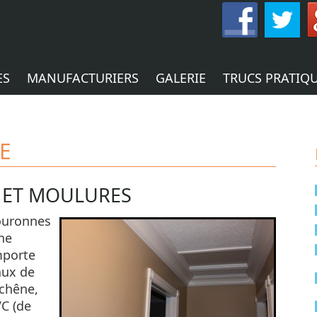
ES
MANUFACTURIERS
GALERIE
TRUCS PRATIQ
E
S ET MOULURES
couronnes
ne
mporte
aux de
 chêne,
VC (de